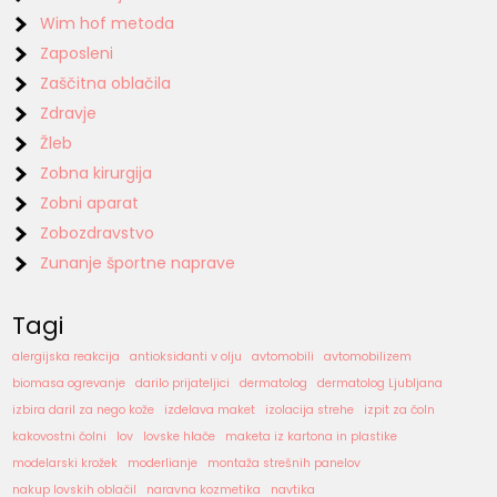
Wim hof metoda
Zaposleni
Zaščitna oblačila
Zdravje
Žleb
Zobna kirurgija
Zobni aparat
Zobozdravstvo
Zunanje športne naprave
Tagi
alergijska reakcija
antioksidanti v olju
avtomobili
avtomobilizem
biomasa ogrevanje
darilo prijateljici
dermatolog
dermatolog Ljubljana
izbira daril za nego kože
izdelava maket
izolacija strehe
izpit za čoln
kakovostni čolni
lov
lovske hlače
maketa iz kartona in plastike
modelarski krožek
moderlianje
montaža strešnih panelov
nakup lovskih oblačil
naravna kozmetika
navtika