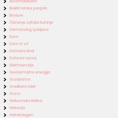
Avtomobilizem
Bioklimatska pergola
Brošure
Čiščenje odtoka kuhinje
Dermatolog Ljubljana
Dom
Dom in vrt
Domača žival
Duhovni razvoj
Elektroerozija
Geotermalna energija
Gozdarstvo
Gradbeni oder
Gucci
Hialuronska kislina
Hidracija
Hidrokolagen