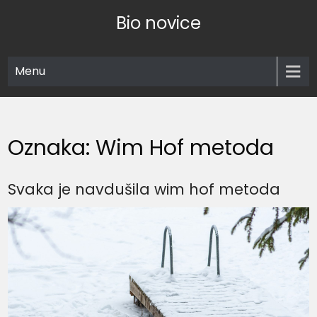
Skip
Bio novice
to
content
Menu
Oznaka:
Wim Hof metoda
Svaka je navdušila wim hof metoda