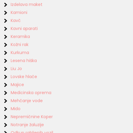
Izdelava maket
Kamioni
Kavč
Kavni aparati
Keramika
Kožni rak
Kurkuma
Lesena hiška
Liu Jo
Lovske hlače
Majice
Medicinska oprema
Mehčanje vode
Mido
Nepremičnine Koper
Notranje žaluzije
Odkup rabljenih vozil