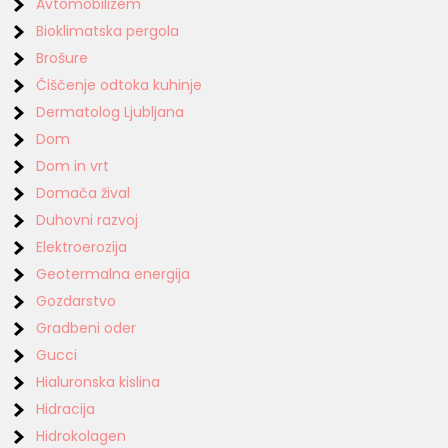
Avtomobilizem
Bioklimatska pergola
Brošure
Čiščenje odtoka kuhinje
Dermatolog Ljubljana
Dom
Dom in vrt
Domača žival
Duhovni razvoj
Elektroerozija
Geotermalna energija
Gozdarstvo
Gradbeni oder
Gucci
Hialuronska kislina
Hidracija
Hidrokolagen