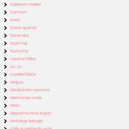
Izdelava maket
Kamioni
Kavč
Kavni aparati
Keramika
Kožni rak
Kurkuma
Lesena hiška
Liu Jo
Lovske hlače
Majice
Medicinska oprema
Mehčanje vode
Mido
Nepremičnine Koper
Notranje žaluzije
Odkup rabljenih vozil