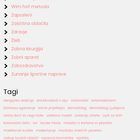
Wim hof metoda
Zaposleni
Zaščitna oblačila
Zdravje
Žleb
Zobna kirurgija
Zobni aparat
Zobozdravstvo
Zunanje športne naprave
Tagi
alergijska reakcija
antioksidanti v olju
avtomobili
avtomobilizem
biomasa ogrevanje
darilo prijateljici
dermatolog
dermatolog Ljubljana
izbira daril za nego kože
izdelava maket
izolacija strehe
izpit za čoln
kakovostni čolni
lov
lovske hlače
maketa iz kartona in plastike
modelarski krožek
moderlianje
montaža strešnih panelov
nakup lovskih oblačil
naravna kozmetika
navtika