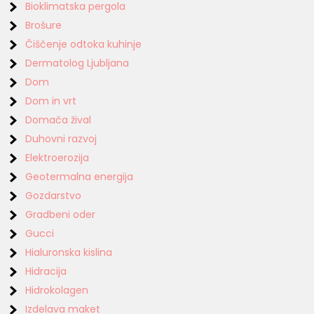
Bioklimatska pergola
Brošure
Čiščenje odtoka kuhinje
Dermatolog Ljubljana
Dom
Dom in vrt
Domača žival
Duhovni razvoj
Elektroerozija
Geotermalna energija
Gozdarstvo
Gradbeni oder
Gucci
Hialuronska kislina
Hidracija
Hidrokolagen
Izdelava maket