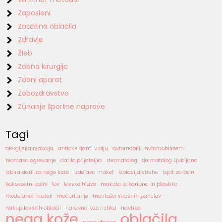
Zaposleni
Zaščitna oblačila
Zdravje
Žleb
Zobna kirurgija
Zobni aparat
Zobozdravstvo
Zunanje športne naprave
Tagi
alergijska reakcija
antioksidanti v olju
avtomobili
avtomobilizem
biomasa ogrevanje
darilo prijateljici
dermatolog
dermatolog Ljubljana
izbira daril za nego kože
izdelava maket
izolacija strehe
izpit za čoln
kakovostni čolni
lov
lovske hlače
maketa iz kartona in plastike
modelarski krožek
moderlianje
montaža strešnih panelov
nakup lovskih oblačil
naravna kozmetika
navtika
nega kože
oblačila