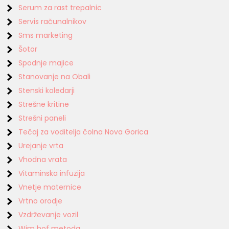
Serum za rast trepalnic
Servis računalnikov
Sms marketing
Šotor
Spodnje majice
Stanovanje na Obali
Stenski koledarji
Strešne kritine
Strešni paneli
Tečaj za voditelja čolna Nova Gorica
Urejanje vrta
Vhodna vrata
Vitaminska infuzija
Vnetje maternice
Vrtno orodje
Vzdrževanje vozil
Wim hof metoda