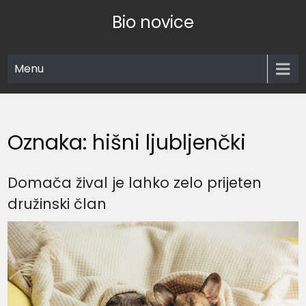
Skip
Bio novice
to
content
Menu
Oznaka:
hišni ljubljenčki
Domača žival je lahko zelo prijeten
družinski član