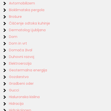
Avtomobilizem
Bioklimatska pergola
Brošure
Čiščenje odtoka kuhinje
Dermatolog Ljubljana
Dom
Dom in vrt
Domača žival
Duhovni razvoj
Elektroerozija
Geotermalna energija
Gozdarstvo
Gradbeni oder
Gucci
Hialuronska kislina
Hidracija
Hidrokolagen