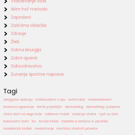
Vzdrževanje vozil
Wim hof metoda
Zaposleni
Zaščitna oblačila
Zdravje
Žleb
Zobna kirurgija
Zobni aparat
Zobozdravstvo
Zunanje športne naprave
Tagi
alergijska reakcija
antioksidanti v olju
avtomobili
avtomobilizem
biomasa ogrevanje
darilo prijateljici
dermatolog
dermatolog Ljubljana
izbira daril za nego kože
izdelava maket
izolacija strehe
izpit za čoln
kakovostni čolni
lov
lovske hlače
maketa iz kartona in plastike
modelarski krožek
moderlianje
montaža strešnih panelov