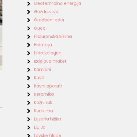
Geotermalna energija
Gozdarstvo
Gradbeni oder
Gucci
Hialuronska kislina
Hidracija
Hidrokolagen
Izdelava maket
Kamioni
Kavč
n
Kavni aparati
Keramika
Kožni rak
Kurkuma
Lesena hiška
Liu Jo
Lovske hlače