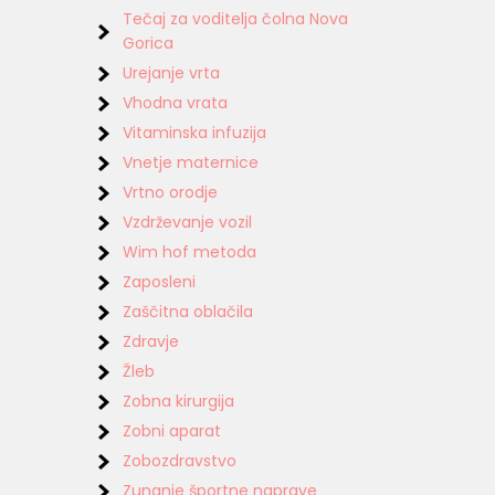
Tečaj za voditelja čolna Nova
Gorica
Urejanje vrta
Vhodna vrata
Vitaminska infuzija
Vnetje maternice
Vrtno orodje
Vzdrževanje vozil
Wim hof metoda
Zaposleni
Zaščitna oblačila
Zdravje
Žleb
Zobna kirurgija
Zobni aparat
Zobozdravstvo
Zunanje športne naprave