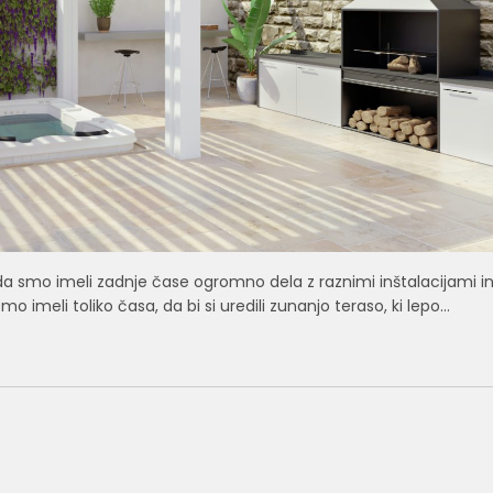
o da smo imeli zadnje čase ogromno dela z raznimi inštalacijami i
 imeli toliko časa, da bi si uredili zunanjo teraso, ki lepo…