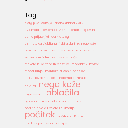
Tagi
alergijska reakcija
antioksidanti v olju
avtomobili
avtomobilizem
biomasa ogrevanje
darilo prijateljici
dermatolog
dermatolog Ljubljana
izbira daril za nego kože
izdelava maket
izolacija strehe
izpit za čoln
kakovostni čolni
lov
lovske hlače
maketa iz kartona in plastike
modelarski krožek
moderlianje
montaža strešnih panelov
nakup lovskih oblačil
naravna kozmetika
nega kože
navtika
oblačila
nega obraza
ogrevanje kmetij
olivno olje za obraz
peči na drva ali pelete za kmetije
počitek
počitnice
Prince
razlike v pogovorih med spoloma