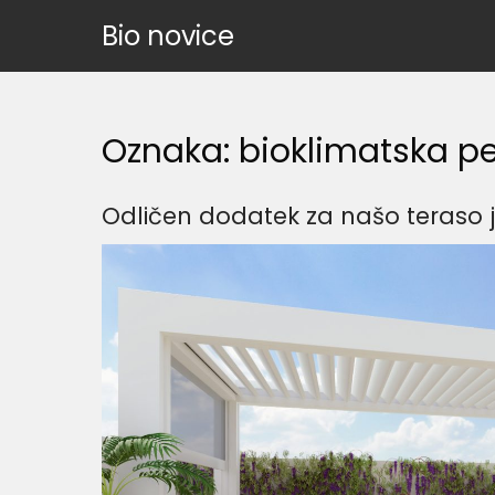
Skip
Bio novice
to
content
Oznaka:
bioklimatska p
Odličen dodatek za našo teraso j