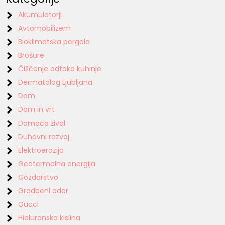
Akumulatorji
Avtomobilizem
Bioklimatska pergola
Brošure
Čiščenje odtoka kuhinje
Dermatolog Ljubljana
Dom
Dom in vrt
Domača žival
Duhovni razvoj
Elektroerozija
Geotermalna energija
Gozdarstvo
Gradbeni oder
Gucci
Hialuronska kislina