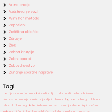
Vrtno orodje
Vzdrževanje vozil
Wim hof metoda
Zaposleni
Zaščitna oblačila
Zdravje
Žleb
Zobna kirurgija
Zobni aparat
Zobozdravstvo
Zunanje športne naprave
Tagi
alergijska reakcija
antioksidanti v olju
avtomobili
avtomobilizem
biomasa ogrevanje
darilo prijateljici
dermatolog
dermatolog Ljubljana
izbira daril za nego kože
izdelava maket
izolacija strehe
izpit za čoln
kakovostni čolni
lov
lovske hlače
maketa iz kartona in plastike