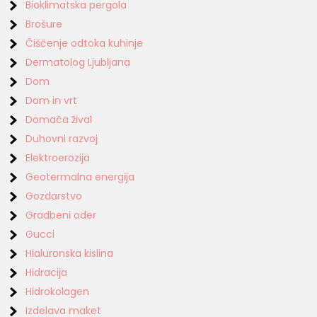
Bioklimatska pergola
Brošure
Čiščenje odtoka kuhinje
Dermatolog Ljubljana
Dom
Dom in vrt
Domača žival
Duhovni razvoj
Elektroerozija
Geotermalna energija
Gozdarstvo
Gradbeni oder
Gucci
Hialuronska kislina
Hidracija
Hidrokolagen
Izdelava maket