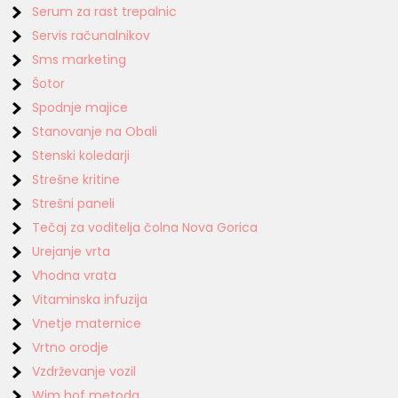
Serum za rast trepalnic
Servis računalnikov
Sms marketing
Šotor
Spodnje majice
Stanovanje na Obali
Stenski koledarji
Strešne kritine
Strešni paneli
Tečaj za voditelja čolna Nova Gorica
Urejanje vrta
Vhodna vrata
Vitaminska infuzija
Vnetje maternice
Vrtno orodje
Vzdrževanje vozil
Wim hof metoda