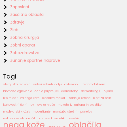
Zaposleni
Zaščitna oblačila
Zdravje
Žleb
Zobna kirurgija
Zobni aparat
Zobozdravstvo
Zunanje športne naprave
Tagi
alergijska reakcija
antioksidanti v olju
avtomobili
avtomobilizem
biomasa ogrevanje
darilo prijateljici
dermatolog
dermatolog Ljubljana
izbira daril za nego kože
izdelava maket
izolacija strehe
izpit za čoln
kakovostni čolni
lov
lovske hlače
maketa iz kartona in plastike
modelarski krožek
moderlianje
montaža strešnih panelov
nakup lovskih oblačil
naravna kozmetika
navtika
nega kože
oblačila
nega obraza