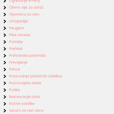
Ogrevanje kmetij
Olivno olje za obraz
Opornica za roko
Ortopedija
Peugeot
Plise zavese
Postelja
Prehlad
Prehranska piramida
Prevajanje
Prince
Proizvodnja plastičnih izdelkov
Promocijska darila
Putika
Restavracija Izola
Ročne svetilke
Serum za rast obrvi