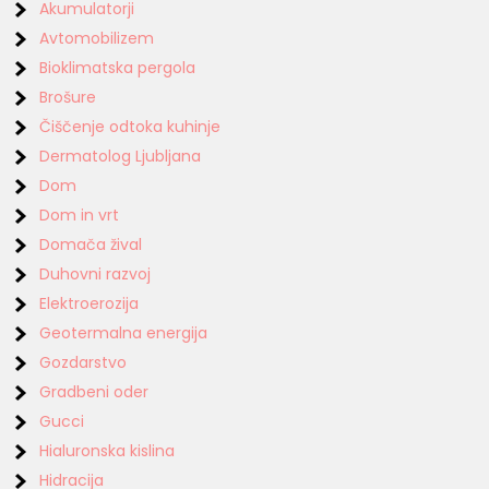
Akumulatorji
Avtomobilizem
Bioklimatska pergola
Brošure
Čiščenje odtoka kuhinje
Dermatolog Ljubljana
Dom
Dom in vrt
Domača žival
Duhovni razvoj
Elektroerozija
Geotermalna energija
Gozdarstvo
Gradbeni oder
Gucci
Hialuronska kislina
Hidracija