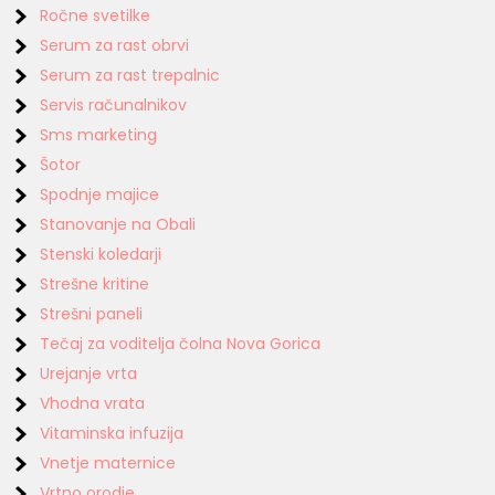
Ročne svetilke
Serum za rast obrvi
Serum za rast trepalnic
Servis računalnikov
Sms marketing
Šotor
Spodnje majice
Stanovanje na Obali
Stenski koledarji
Strešne kritine
Strešni paneli
Tečaj za voditelja čolna Nova Gorica
Urejanje vrta
Vhodna vrata
Vitaminska infuzija
Vnetje maternice
Vrtno orodje