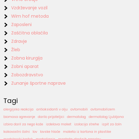
Vzdrževanje vozil
Wim hof metoda
Zaposleni
Zaščitna oblačila
Zdravje
Žleb
Zobna kirurgija
Zobni aparat
Zobozdravstvo
Zunanje športne naprave
Tagi
alergijska reakcija
antioksidanti v olju
avtomobili
avtomobilizem
biomasa ogrevanje
darilo prijateljici
dermatolog
dermatolog Ljubljana
izbira daril za nego kože
izdelava maket
izolacija strehe
izpit za čoln
kakovostni čolni
lov
lovske hlače
maketa iz kartona in plastike