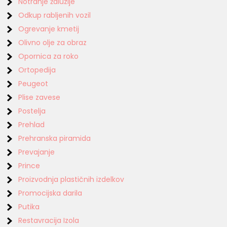
Notranje žaluzije
Odkup rabljenih vozil
Ogrevanje kmetij
Olivno olje za obraz
Opornica za roko
Ortopedija
Peugeot
Plise zavese
Postelja
Prehlad
Prehranska piramida
Prevajanje
Prince
Proizvodnja plastičnih izdelkov
Promocijska darila
Putika
Restavracija Izola