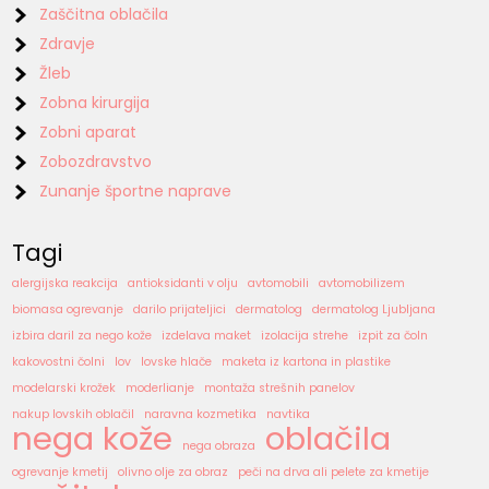
Zaščitna oblačila
Zdravje
Žleb
Zobna kirurgija
Zobni aparat
Zobozdravstvo
Zunanje športne naprave
Tagi
alergijska reakcija
antioksidanti v olju
avtomobili
avtomobilizem
biomasa ogrevanje
darilo prijateljici
dermatolog
dermatolog Ljubljana
izbira daril za nego kože
izdelava maket
izolacija strehe
izpit za čoln
kakovostni čolni
lov
lovske hlače
maketa iz kartona in plastike
modelarski krožek
moderlianje
montaža strešnih panelov
nakup lovskih oblačil
naravna kozmetika
navtika
nega kože
oblačila
nega obraza
ogrevanje kmetij
olivno olje za obraz
peči na drva ali pelete za kmetije