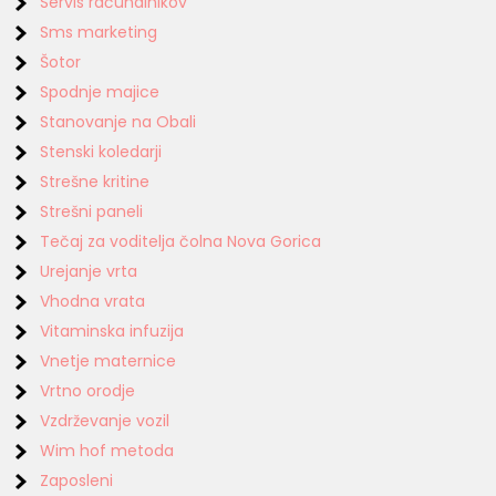
Servis računalnikov
Sms marketing
Šotor
Spodnje majice
Stanovanje na Obali
Stenski koledarji
Strešne kritine
Strešni paneli
Tečaj za voditelja čolna Nova Gorica
Urejanje vrta
Vhodna vrata
Vitaminska infuzija
Vnetje maternice
Vrtno orodje
Vzdrževanje vozil
Wim hof metoda
Zaposleni