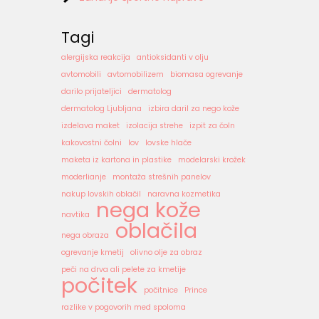
Tagi
alergijska reakcija
antioksidanti v olju
avtomobili
avtomobilizem
biomasa ogrevanje
darilo prijateljici
dermatolog
dermatolog Ljubljana
izbira daril za nego kože
izdelava maket
izolacija strehe
izpit za čoln
kakovostni čolni
lov
lovske hlače
maketa iz kartona in plastike
modelarski krožek
moderlianje
montaža strešnih panelov
nakup lovskih oblačil
naravna kozmetika
nega kože
navtika
oblačila
nega obraza
ogrevanje kmetij
olivno olje za obraz
peči na drva ali pelete za kmetije
počitek
počitnice
Prince
razlike v pogovorih med spoloma