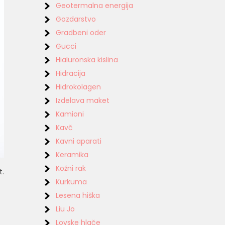
Geotermalna energija
Gozdarstvo
Gradbeni oder
Gucci
Hialuronska kislina
Hidracija
Hidrokolagen
Izdelava maket
Kamioni
Kavč
Kavni aparati
Keramika
Kožni rak
t.
Kurkuma
Lesena hiška
Liu Jo
Lovske hlače