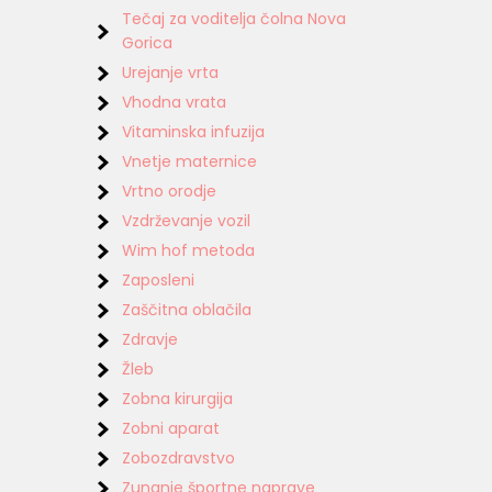
Tečaj za voditelja čolna Nova
Gorica
Urejanje vrta
Vhodna vrata
Vitaminska infuzija
Vnetje maternice
Vrtno orodje
Vzdrževanje vozil
Wim hof metoda
Zaposleni
Zaščitna oblačila
Zdravje
Žleb
Zobna kirurgija
Zobni aparat
Zobozdravstvo
Zunanje športne naprave