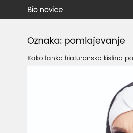
Skip
Bio novice
to
content
Oznaka:
pomlajevanje
Kako lahko hialuronska kislina p