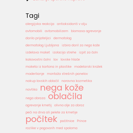
Tagi
alergijska reakcija
antioksidanti v olju
avtomobili
avtomobilizem
biomasa ogrevanje
darilo prijateljici
dermatolog
dermatolog Ljubljana
izbira daril za nego kože
izdelava maket
izolacija strehe
izpit za čoln
kakovostni čolni
lov
lovske hlače
maketa iz kartona in plastike
modelarski krožek
moderlianje
montaža strešnih panelov
nakup lovskih oblačil
naravna kozmetika
nega kože
navtika
oblačila
nega obraza
ogrevanje kmetij
olivno olje za obraz
peči na drva ali pelete za kmetije
počitek
počitnice
Prince
razlike v pogovorih med spoloma