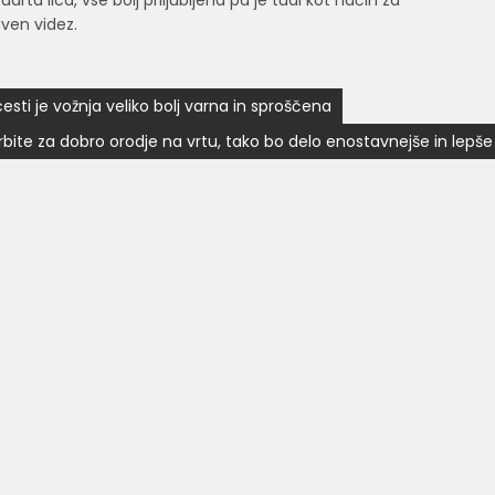
ta lica, vse bolj priljubljena pa je tudi kot način za
aven videz.
ti je vožnja veliko bolj varna in sproščena
rbite za dobro orodje na vrtu, tako bo delo enostavnejše in lepše