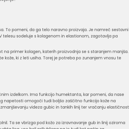
elesa. To pomeni, da ga telo naravno proizvaja. Je namreč sestavni
. V telesu sodeluje s kolagenom in elastionom, zagotavlja pa
 kot na primer kolagen, katerih proizvodnja se s staranjem manjša.
 kože, ki z leti usiha. Torej je potreba po zunanjem vnosu te
nim izdelkom. Ima funkcijo humektanta, kar pomeni, da nase
eg napetosti omogoči tudi boljšo zaščitno funkcijo kože na
 zmanjševanju videza gubic in tankih linij ter vračanju elastičnost
polnil. Ta se vbrizga pod kožo za izravnavanje gub in linij oziroma