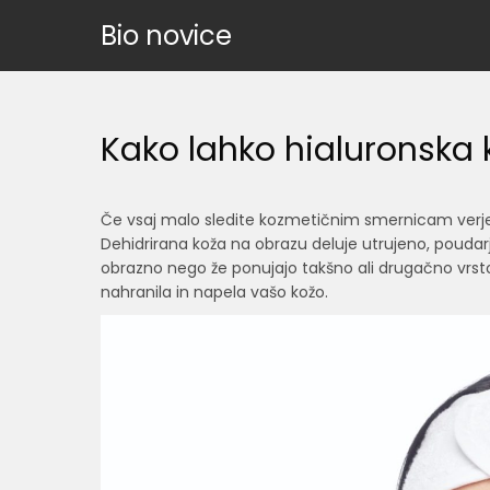
Skip
Bio novice
to
content
Kako lahko hialuronska 
Če vsaj malo sledite kozmetičnim smernicam verjet
Dehidrirana koža na obrazu deluje utrujeno, poudarja 
obrazno nego že ponujajo takšno ali drugačno vrsto h
nahranila in napela vašo kožo.