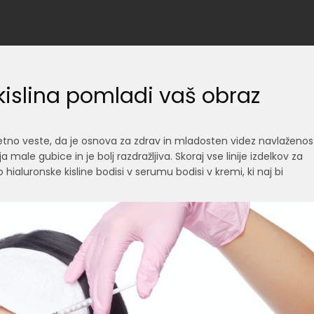
kislina pomladi vaš obraz
no veste, da je osnova za zdrav in mladosten videz navlaženos
male gubice in je bolj razdražljiva. Skoraj vse linije izdelkov za
ialuronske kisline bodisi v serumu bodisi v kremi, ki naj bi