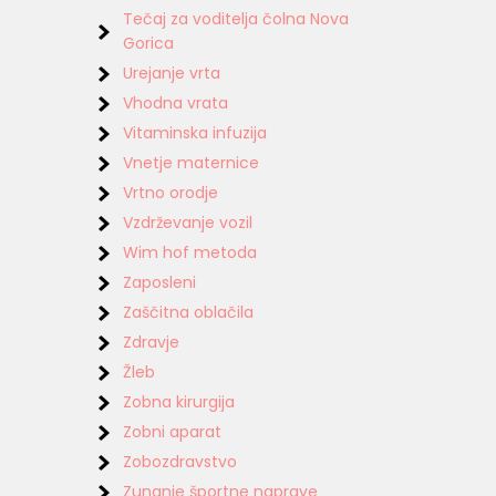
Tečaj za voditelja čolna Nova
Gorica
Urejanje vrta
Vhodna vrata
Vitaminska infuzija
Vnetje maternice
Vrtno orodje
Vzdrževanje vozil
Wim hof metoda
Zaposleni
Zaščitna oblačila
Zdravje
Žleb
Zobna kirurgija
Zobni aparat
Zobozdravstvo
Zunanje športne naprave