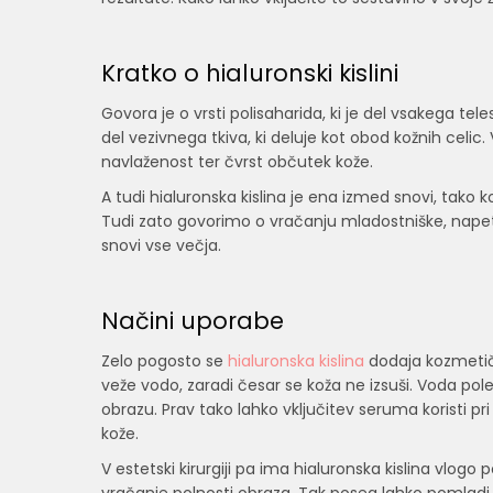
Kratko o hialuronski kislini
Govora je o vrsti polisaharida, ki je del vsakega t
del vezivnega tkiva, ki deluje kot obod kožnih celic
navlaženost ter čvrst občutek kože.
A tudi hialuronska kislina je ena izmed snovi, tako
Tudi zato govorimo o vračanju mladostniške, napete
snovi vse večja.
Načini uporabe
Zelo pogosto se
hialuronska kislina
dodaja kozmetič
veže vodo, zaradi česar se koža ne izsuši. Voda pol
obrazu. Prav tako lahko vključitev seruma koristi pri
kože.
V estetski kirurgiji pa ima hialuronska kislina vlogo 