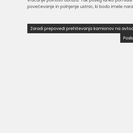
vračanje polnosti obraza. Tak poseg lahko pomladi udr
povečevanje in polnjenje ustnic, ki bodo imele nar
Navigacija
Zaradi prepovedi prehitevanja kamionov na avtoces
prispevka
Posk