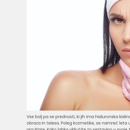
Vse bolj pa se prednosti, ki jih ima hialuronska kislin
obraza in telesa. Poleg kozmetike, se namreč leta upo
rezultate. Kako lahko vključite to sestavino v svoje ž