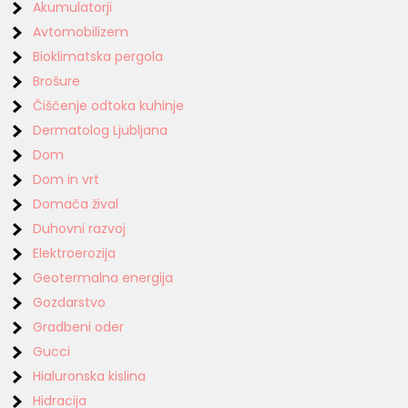
Akumulatorji
Avtomobilizem
Bioklimatska pergola
Brošure
Čiščenje odtoka kuhinje
Dermatolog Ljubljana
Dom
Dom in vrt
Domača žival
Duhovni razvoj
Elektroerozija
Geotermalna energija
Gozdarstvo
Gradbeni oder
Gucci
Hialuronska kislina
Hidracija