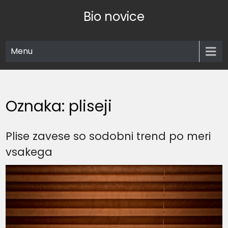
Skip
Bio novice
to
content
Menu
Oznaka:
pliseji
Plise zavese so sodobni trend po meri
vsakega