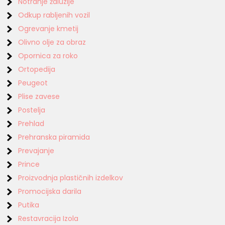
Notranje žaluzije
Odkup rabljenih vozil
Ogrevanje kmetij
Olivno olje za obraz
Opornica za roko
Ortopedija
Peugeot
Plise zavese
Postelja
Prehlad
Prehranska piramida
Prevajanje
Prince
Proizvodnja plastičnih izdelkov
Promocijska darila
Putika
Restavracija Izola