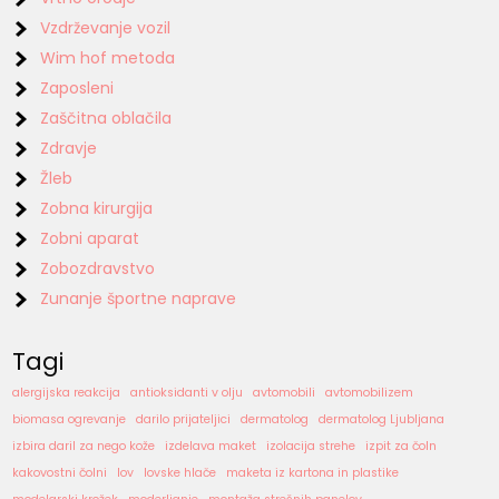
Vzdrževanje vozil
Wim hof metoda
Zaposleni
Zaščitna oblačila
Zdravje
Žleb
Zobna kirurgija
Zobni aparat
Zobozdravstvo
Zunanje športne naprave
Tagi
alergijska reakcija
antioksidanti v olju
avtomobili
avtomobilizem
biomasa ogrevanje
darilo prijateljici
dermatolog
dermatolog Ljubljana
izbira daril za nego kože
izdelava maket
izolacija strehe
izpit za čoln
kakovostni čolni
lov
lovske hlače
maketa iz kartona in plastike