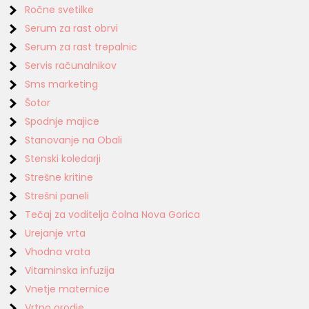
Ročne svetilke
Serum za rast obrvi
Serum za rast trepalnic
Servis računalnikov
Sms marketing
Šotor
Spodnje majice
Stanovanje na Obali
Stenski koledarji
Strešne kritine
Strešni paneli
Tečaj za voditelja čolna Nova Gorica
Urejanje vrta
Vhodna vrata
Vitaminska infuzija
Vnetje maternice
Vrtno orodje