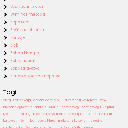
Vzdrževanje vozil
Wim hof metoda
Zaposleni
Zaščitna oblačila
Zdravje
Žleb
Zobna kirurgija
Zobni aparat
Zobozdravstvo
Zunanje športne naprave
Tagi
alergijska reakcija
antioksidanti v olju
avtomobili
avtomobilizem
biomasa ogrevanje
darilo prijateljici
dermatolog
dermatolog Ljubljana
izbira daril za nego kože
izdelava maket
izolacija strehe
izpit za čoln
kakovostni čolni
lov
lovske hlače
maketa iz kartona in plastike
modelarski krožek
moderlianje
montaža strešnih panelov