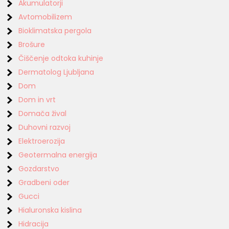
Akumulatorji
Avtomobilizem
Bioklimatska pergola
Brošure
Čiščenje odtoka kuhinje
Dermatolog Ljubljana
Dom
Dom in vrt
Domača žival
Duhovni razvoj
Elektroerozija
Geotermalna energija
Gozdarstvo
Gradbeni oder
Gucci
Hialuronska kislina
Hidracija