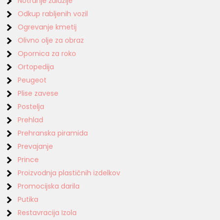
Notranje žaluzije
Odkup rabljenih vozil
Ogrevanje kmetij
Olivno olje za obraz
Opornica za roko
Ortopedija
Peugeot
Plise zavese
Postelja
Prehlad
Prehranska piramida
Prevajanje
Prince
Proizvodnja plastičnih izdelkov
Promocijska darila
Putika
Restavracija Izola