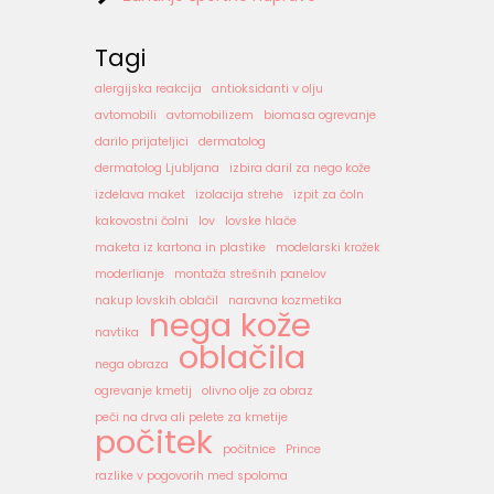
Tagi
alergijska reakcija
antioksidanti v olju
avtomobili
avtomobilizem
biomasa ogrevanje
darilo prijateljici
dermatolog
dermatolog Ljubljana
izbira daril za nego kože
izdelava maket
izolacija strehe
izpit za čoln
kakovostni čolni
lov
lovske hlače
maketa iz kartona in plastike
modelarski krožek
moderlianje
montaža strešnih panelov
nakup lovskih oblačil
naravna kozmetika
nega kože
navtika
oblačila
nega obraza
ogrevanje kmetij
olivno olje za obraz
peči na drva ali pelete za kmetije
počitek
počitnice
Prince
razlike v pogovorih med spoloma