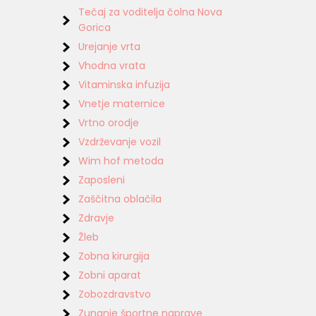
Tečaj za voditelja čolna Nova
Gorica
Urejanje vrta
Vhodna vrata
Vitaminska infuzija
Vnetje maternice
Vrtno orodje
Vzdrževanje vozil
Wim hof metoda
Zaposleni
Zaščitna oblačila
Zdravje
Žleb
Zobna kirurgija
Zobni aparat
Zobozdravstvo
Zunanje športne naprave