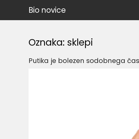
Skip
Bio novice
to
content
Oznaka:
sklepi
Putika je bolezen sodobnega ča