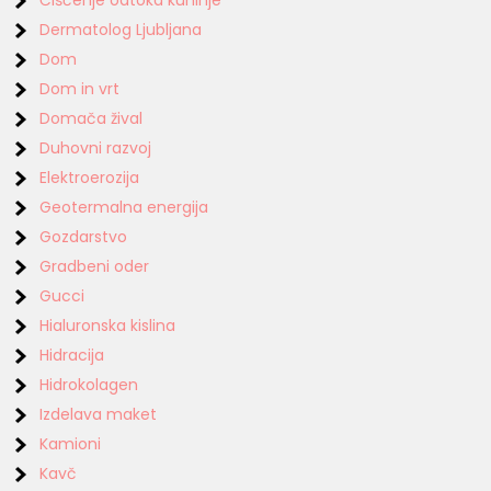
Dermatolog Ljubljana
Dom
Dom in vrt
Domača žival
Duhovni razvoj
Elektroerozija
Geotermalna energija
Gozdarstvo
Gradbeni oder
Gucci
Hialuronska kislina
Hidracija
Hidrokolagen
Izdelava maket
Kamioni
Kavč