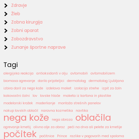
Zdravje
Žleb
Zobna kirurgija
Zobni aparat
Zobozdravstvo
Zunanje športne naprave
Tagi
alergijska reakcija
antioksidanti v olju
avtomobili
avtomobilizem
biomasa ogrevanje
darilo prijateljici
dermatolog
dermatolog Ljubljana
izbira daril za nego kože
izdelava maket
izolacija strehe
izpit za čoln
kakovostni čolni
lov
lovske hlače
maketa iz kartona in plastike
modelarski krožek
moderlianje
montaža strešnih panelov
nakup lovskih oblačil
naravna kozmetika
navtika
nega kože
oblačila
nega obraza
ogrevanje kmetij
olivno olje za obraz
peči na drva ali pelete za kmetije
počitek
počitnice
Prince
razlike v pogovorih med spoloma