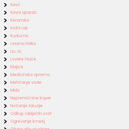
Kavč
Kavni aparati
Keramika
Kožni rak
Kurkuma
Lesena hiška
Liu Jo
Lovske hlače
Majice
Medicinska oprema
Mehčanje vode
Mido
Nepremičnine Koper
Notranje žaluzije
Odkup rabljenih vozil
Ogrevanje kmetij
Olivno olje za obraz