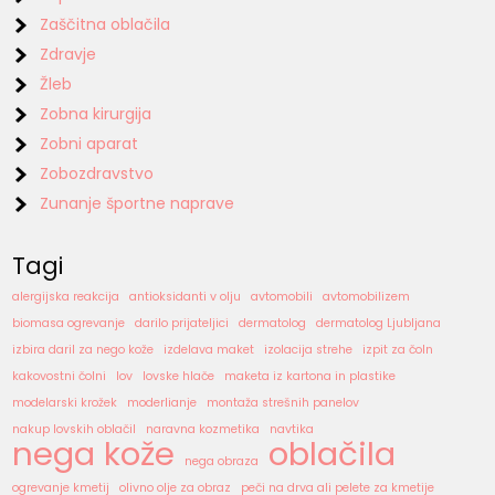
Zaščitna oblačila
Zdravje
Žleb
Zobna kirurgija
Zobni aparat
Zobozdravstvo
Zunanje športne naprave
Tagi
alergijska reakcija
antioksidanti v olju
avtomobili
avtomobilizem
biomasa ogrevanje
darilo prijateljici
dermatolog
dermatolog Ljubljana
izbira daril za nego kože
izdelava maket
izolacija strehe
izpit za čoln
kakovostni čolni
lov
lovske hlače
maketa iz kartona in plastike
modelarski krožek
moderlianje
montaža strešnih panelov
nakup lovskih oblačil
naravna kozmetika
navtika
nega kože
oblačila
nega obraza
ogrevanje kmetij
olivno olje za obraz
peči na drva ali pelete za kmetije