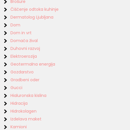
Brošure
Čiščenje odtoka kuhinje
Dermatolog Ljubljana
Dom
Dom in vrt
Domača žival
Duhovni razvoj
Elektroerozija
Geotermalna energija
Gozdarstvo
Gradbeni oder
Gucci
Hialuronska kislina
Hidracija
Hidrokolagen
Izdelava maket
Kamioni