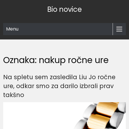
Skip
Bio novice
to
content
Menu
Oznaka:
nakup ročne ure
Na spletu sem zasledila Liu Jo ročne
ure, odkar smo za darilo izbrali prav
takšno