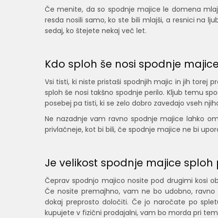
Če menite, da so spodnje majice le domena mlajš
resda nosili samo, ko ste bili mlajši, a resnici na lj
sedaj, ko štejete nekaj več let.
Kdo sploh še nosi spodnje majic
Vsi tisti, ki niste pristaši spodnjih majic in jih to
sploh še nosi takšno spodnje perilo. Kljub temu spo
posebej pa tisti, ki se zelo dobro zavedajo vseh njih
Ne nazadnje vam ravno spodnje majice lahko omog
privlačneje, kot bi bili, če spodnje majice ne bi upora
Je velikost spodnje majice spl
Čeprav spodnjo majico nosite pod drugimi kosi obl
Če nosite premajhno, vam ne bo udobno, ravno tak
dokaj preprosto določiti. Če jo naročate po sple
kupujete v fizični prodajalni, vam bo morda pri tem 