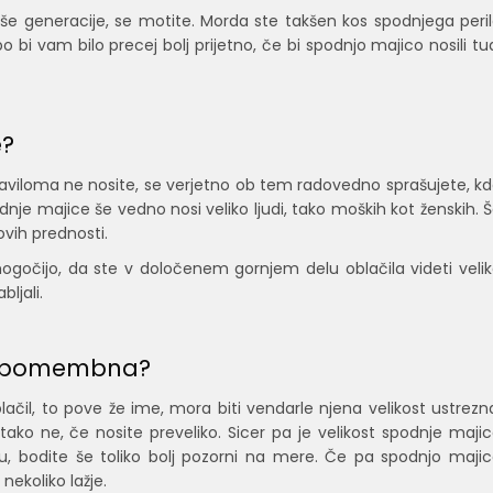
e generacije, se motite. Morda ste takšen kos spodnjega peri
ubo bi vam bilo precej bolj prijetno, če bi spodnjo majico nosili tu
e?
rej praviloma ne nosite, se verjetno ob tem radovedno sprašujete, k
dnje majice še vedno nosi veliko ljudi, tako moških kot ženskih. 
ovih prednosti.
očijo, da ste v določenem gornjem delu oblačila videti veli
bljali.
oh pomembna?
ačil, to pove že ime, mora biti vendarle njena velikost ustrezn
o ne, če nosite preveliko. Sicer pa je velikost spodnje maji
tu, bodite še toliko bolj pozorni na mere. Če pa spodnjo maji
nekoliko lažje.