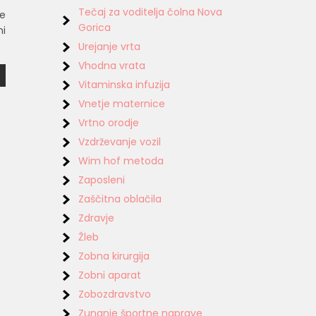
Tečaj za voditelja čolna Nova
je
Gorica
ni
Urejanje vrta
Vhodna vrata
Vitaminska infuzija
Vnetje maternice
Vrtno orodje
Vzdrževanje vozil
Wim hof metoda
Zaposleni
Zaščitna oblačila
Zdravje
Žleb
Zobna kirurgija
Zobni aparat
Zobozdravstvo
Zunanje športne naprave