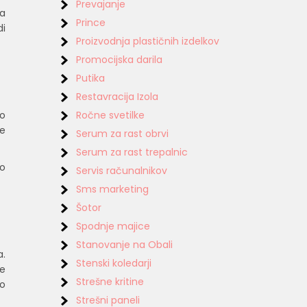
Prevajanje
la
Prince
di
Proizvodnja plastičnih izdelkov
Promocijska darila
Putika
Restavracija Izola
Ročne svetilke
do
Še
Serum za rast obrvi
Serum za rast trepalnic
ko
Servis računalnikov
Sms marketing
Šotor
Spodnje majice
Stanovanje na Obali
a.
Stenski koledarji
ce
Strešne kritine
co
Strešni paneli