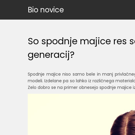
Skip
Bio novice
to
content
So spodnje majice res
generacij?
Spodnje majice niso samo bele in manj privlačnega
modeli. Izdelane pa so lahko iz različnega materia
Zelo dobro se na primer obnesejo spodnje majice iz