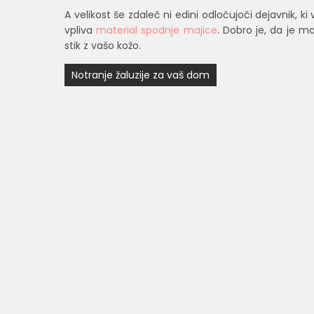
A velikost še zdaleč ni edini odločujoči dejavnik, ki
vpliva
material spodnje majice
. Dobro je, da je m
stik z vašo kožo.
Navigacija
Notranje žaluzije za vaš dom
prispevka