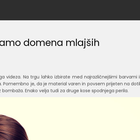
 samo domena mlajših
 videza. Na trgu lahko izbirate med najrazličnejšimi barvami 
la. Pomembno je, da je material varen in povsem prijeten na doti
 bombaža. Enako velja tudi za druge kose spodnjega perila.