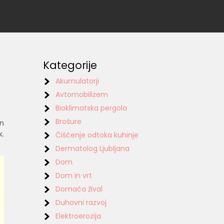
Kategorije
Akumulatorji
Avtomobilizem
Bioklimatska pergola
Brošure
in
k.
Čiščenje odtoka kuhinje
Dermatolog Ljubljana
Dom
Dom in vrt
Domača žival
Duhovni razvoj
Elektroerozija