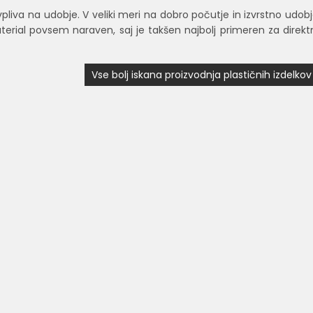
 vpliva na udobje. V veliki meri na dobro počutje in izvrstno udob
aterial povsem naraven, saj je takšen najbolj primeren za direkt
Vse bolj iskana proizvodnja plastičnih izdelkov