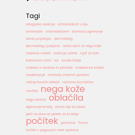
Tagi
alergijska reakcija
antioksidanti v olju
avtomobili
avtomobilizem
biomasa ogrevanje
darilo prijateljici
dermatolog
dermatolog Ljubljana
izbira daril za nego kože
izdelava maket
izolacija strehe
izpit za čoln
kakovostni čolni
lov
lovske hlače
maketa iz kartona in plastike
modelarski krožek
moderlianje
montaža strešnih panelov
nakup lovskih oblačil
naravna kozmetika
nega kože
navtika
oblačila
nega obraza
ogrevanje kmetij
olivno olje za obraz
peči na drva ali pelete za kmetije
počitek
počitnice
Prince
razlike v pogovorih med spoloma