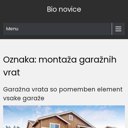
Skip
Bio novice
to
content
Menu
Oznaka:
montaža garažnih
vrat
Garažna vrata so pomemben element
vsake garaže