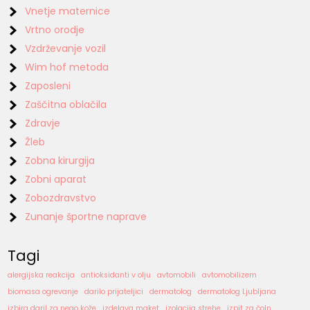
Vnetje maternice
Vrtno orodje
Vzdrževanje vozil
Wim hof metoda
Zaposleni
Zaščitna oblačila
Zdravje
Žleb
Zobna kirurgija
Zobni aparat
Zobozdravstvo
Zunanje športne naprave
Tagi
alergijska reakcija
antioksidanti v olju
avtomobili
avtomobilizem
biomasa ogrevanje
darilo prijateljici
dermatolog
dermatolog Ljubljana
izbira daril za nego kože
izdelava maket
izolacija strehe
izpit za čoln