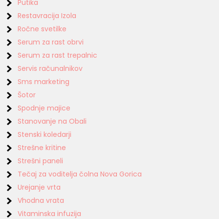
Putika
Restavracija Izola
Ročne svetilke
Serum za rast obrvi
Serum za rast trepalnic
Servis računalnikov
Sms marketing
Šotor
Spodnje majice
Stanovanje na Obali
Stenski koledarji
Strešne kritine
Strešni paneli
Tečaj za voditelja čolna Nova Gorica
Urejanje vrta
Vhodna vrata
Vitaminska infuzija