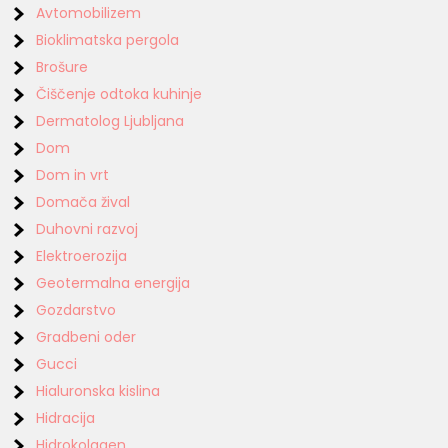
Avtomobilizem
Bioklimatska pergola
Brošure
Čiščenje odtoka kuhinje
Dermatolog Ljubljana
Dom
Dom in vrt
Domača žival
Duhovni razvoj
Elektroerozija
Geotermalna energija
Gozdarstvo
Gradbeni oder
Gucci
Hialuronska kislina
Hidracija
Hidrokolagen