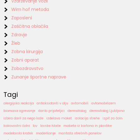
Vzdrževanje vozil
Wim hof metoda
Zaposleni
Zaščitna oblačila
Zdravje
Žleb
Zobna kirurgija
Zobni aparat
Zobozdravstvo
Zunanje športne naprave
Tagi
alergijska reakcija
antioksidanti v olju
avtomobili
avtomobilizem
biomasa ogrevanje
darilo prijateljici
dermatolog
dermatolog Ljubljana
izbira daril za nego kože
izdelava maket
izolacija strehe
izpit za čoln
kakovostni čolni
lov
lovske hlače
maketa iz kartona in plastike
modelarski krožek
moderlianje
montaža strešnih panelov