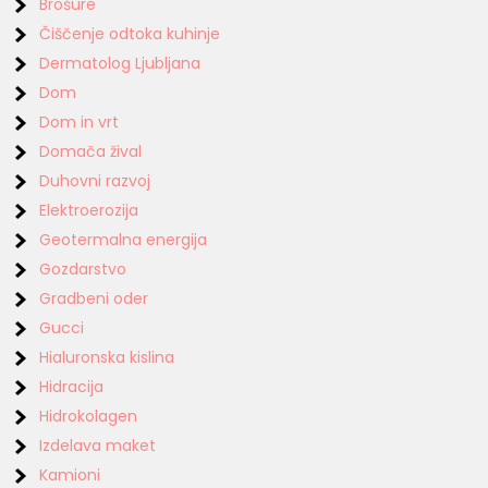
Brošure
Čiščenje odtoka kuhinje
Dermatolog Ljubljana
Dom
Dom in vrt
Domača žival
Duhovni razvoj
Elektroerozija
Geotermalna energija
Gozdarstvo
Gradbeni oder
Gucci
Hialuronska kislina
Hidracija
Hidrokolagen
Izdelava maket
Kamioni