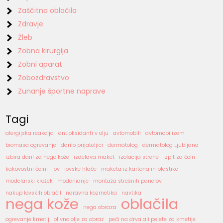
Zaščitna oblačila
Zdravje
Žleb
Zobna kirurgija
Zobni aparat
Zobozdravstvo
Zunanje športne naprave
Tagi
alergijska reakcija
antioksidanti v olju
avtomobili
avtomobilizem
biomasa ogrevanje
darilo prijateljici
dermatolog
dermatolog Ljubljana
izbira daril za nego kože
izdelava maket
izolacija strehe
izpit za čoln
kakovostni čolni
lov
lovske hlače
maketa iz kartona in plastike
modelarski krožek
moderlianje
montaža strešnih panelov
nakup lovskih oblačil
naravna kozmetika
navtika
nega kože
oblačila
nega obraza
ogrevanje kmetij
olivno olje za obraz
peči na drva ali pelete za kmetije