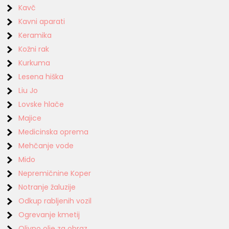
Kavč
Kavni aparati
Keramika
Kožni rak
Kurkuma
Lesena hiška
Liu Jo
Lovske hlače
Majice
Medicinska oprema
Mehčanje vode
Mido
Nepremičnine Koper
Notranje žaluzije
Odkup rabljenih vozil
Ogrevanje kmetij
Olivno olje za obraz