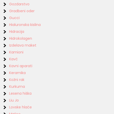
Gozdarstvo
Gradbeni oder
Gucci
Hialuronska kislina
Hidracija
Hidrokolagen
Izdelava maket
Kamioni
Kavč
Kavni aparati
Keramika
Kožni rak
Kurkuma
Lesena hiška
Liu Jo
Lovske hlače
Majice