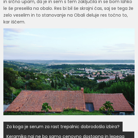
in srčno upam, da je in sem s tem zaključila in se bom lahko
le še preselila na obalo. Res bi bil še skrajni čas, saj se tega že
zelo veselim in to stanovanje na Obali deluje res točno to,
kar iščem.
Navigacija
Za koga je serum za rast trepalnic dobrodošla izbira?
prispevka
Keramika naj ne bo samo cenovno dostopna in lepega