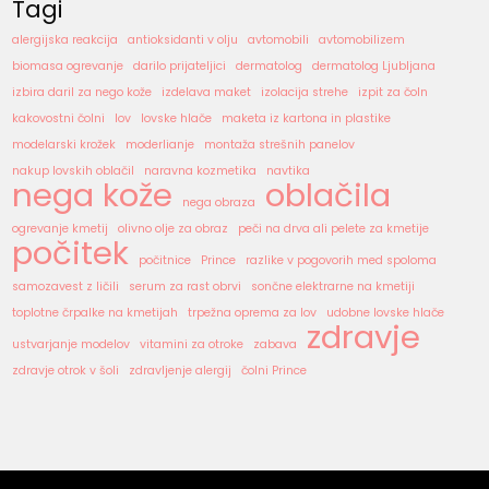
Tagi
alergijska reakcija
antioksidanti v olju
avtomobili
avtomobilizem
biomasa ogrevanje
darilo prijateljici
dermatolog
dermatolog Ljubljana
izbira daril za nego kože
izdelava maket
izolacija strehe
izpit za čoln
kakovostni čolni
lov
lovske hlače
maketa iz kartona in plastike
modelarski krožek
moderlianje
montaža strešnih panelov
nakup lovskih oblačil
naravna kozmetika
navtika
nega kože
oblačila
nega obraza
ogrevanje kmetij
olivno olje za obraz
peči na drva ali pelete za kmetije
počitek
počitnice
Prince
razlike v pogovorih med spoloma
samozavest z ličili
serum za rast obrvi
sončne elektrarne na kmetiji
toplotne črpalke na kmetijah
trpežna oprema za lov
udobne lovske hlače
zdravje
ustvarjanje modelov
vitamini za otroke
zabava
zdravje otrok v šoli
zdravljenje alergij
čolni Prince