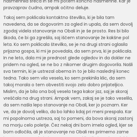
nasmehnila sreča in se mi potem končno nasmehne. Kar je
pravzaprav čudno, ampak očitno deluje.
Takoj sem poklicala kontaktno številko, ki je bila tam
navedena, da se dogovorim za ogled in upala, da sem dovolj
zgodaj videla stanovanje na Obali in je še prosto. Res bi bilo
škoda, če bi ga zgrešila, saj iščem stanovanje že kakšne pol
leta. Ko sem poklicala številko, se je na drugi strani oglasila
prijazna gospa, ki mi je povedala, da sem prva, ki je poklicala.
In ne leto, dala mi je prednost glede ogledov in da dokler ne
pridem na ogled, se ne bo z nikomer drugim dogovorila. Našli
sva termin, ki je ustrezal obema in to je bilo naslednji konec
tedna. Tako sem vila vesela, ko sem prekinila klic, da sem
takoj morala o tem obvestiti svojo zelo dobro prijateljico.
Mislim, da je bila ona bolj vesela tega kakor jaz, saj je skoraj
vreščala na drug strani. Ampak vem, zakaj se je tako veselila,
da sem našla lepo stanovanje na Obali, ker jo poznam. Ker
ve, da je dovolj veliko, da bo lahko kdaj pri meni prespala. Kar
mi popolnoma ustreza, saj to pomeni, da bova skoraj zastonj
na morju celo poletje. Čez nekaj dni bom imela ogled, kjer se
bom odločila, ali je stanovanje na Obali res primerno zame