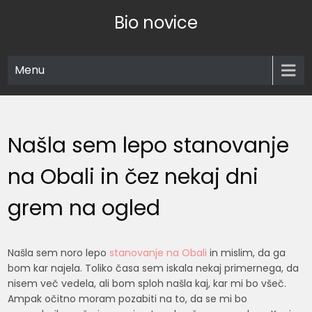
Skip
Bio novice
to
content
Menu
Našla sem lepo stanovanje
na Obali in čez nekaj dni
grem na ogled
Našla sem noro lepo
stanovanje na Obali
in mislim, da ga
bom kar najela. Toliko časa sem iskala nekaj primernega, da
nisem več vedela, ali bom sploh našla kaj, kar mi bo všeč.
Ampak očitno moram pozabiti na to, da se mi bo