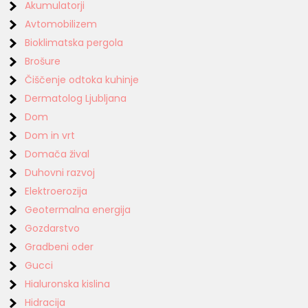
Akumulatorji
Avtomobilizem
Bioklimatska pergola
Brošure
Čiščenje odtoka kuhinje
Dermatolog Ljubljana
Dom
Dom in vrt
Domača žival
Duhovni razvoj
Elektroerozija
Geotermalna energija
Gozdarstvo
Gradbeni oder
Gucci
Hialuronska kislina
Hidracija