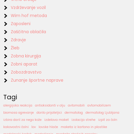
Vzdrževanje vozil
Wim hof metoda
Zaposleni
Zaščitna oblačila
Zdravje
Žleb
Zobna kirurgija
Zobni aparat
Zobozdravstvo
Zunanje športne naprave
Tagi
alergijska reakcija
antioksidanti v olju
avtomobili
avtomobilizem
biomasa ogrevanje
darilo prijateljici
dermatolog
dermatolog Ljubljana
izbira daril za nego kože
izdelava maket
izolacija strehe
izpit za čoln
kakovostni čolni
lov
lovske hlače
maketa iz kartona in plastike