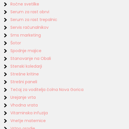
Ročne svetilke
Serum za rast obrvi
Serum za rast trepalnic
Servis računalnikov
Sms marketing
Šotor
Spodnje majice
Stanovanje na Obali
Stenski koledarji
Strešne kritine
Strešni paneli
Tečaj za voditelja čolna Nova Gorica
Urejanje vrta
Vhodna vrata
Vitaminska infuzija
Vnetje maternice
Vrtno orodje