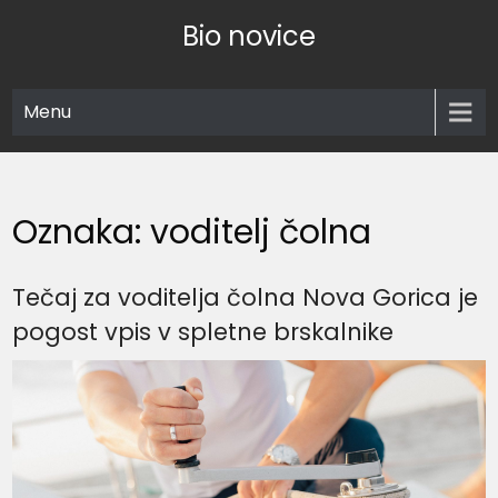
Skip
Bio novice
to
content
Menu
Oznaka:
voditelj čolna
Tečaj za voditelja čolna Nova Gorica je
pogost vpis v spletne brskalnike