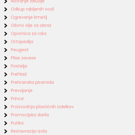
Notranje žaluzije
Odkup rabljenih vozil
Ogrevanje kmetij
Olivno olje za obraz
Opornica za roko
Ortopedija
Peugeot
Plise zavese
Postelja
Prehlad
Prehranska piramida
Prevajanje
Prince
Proizvodnja plastičnih izdelkov
Promocijska darila
Putika
Restavracija Izola