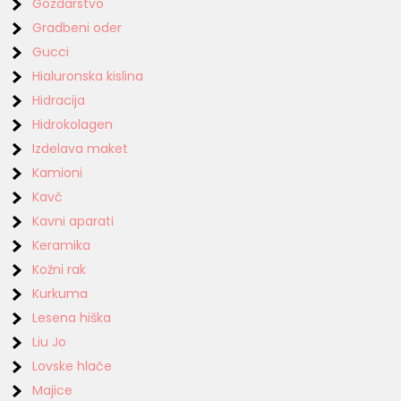
Gozdarstvo
Gradbeni oder
Gucci
Hialuronska kislina
Hidracija
Hidrokolagen
Izdelava maket
Kamioni
Kavč
Kavni aparati
Keramika
Kožni rak
Kurkuma
Lesena hiška
Liu Jo
Lovske hlače
Majice