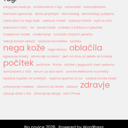
alergijska reakcija
antioksidanti v olju
avtomobili
avtomobilizem
biomasa ogrevanje
darilo prijateljici
dermatolog
dermatolog Ljubljana
izbira daril za nego kože
izdelava maket
izolacija strehe
izpit za čoln
kakovostni čolni
lov
lovske hlače
maketa iz kartona in plastike
modelarski krožek
moderlianje
montaža strešnih panelov
nakup lovskih oblačil
naravna kozmetika
navtika
nega kože
oblačila
nega obraza
ogrevanje kmetij
olivno olje za obraz
peči na drva ali pelete za kmetije
počitek
počitnice
Prince
razlike v pogovorih med spoloma
samozavest z ličili
serum za rast obrvi
sončne elektrarne na kmetiji
toplotne črpalke na kmetijah
trpežna oprema za lov
udobne lovske hlače
zdravje
ustvarjanje modelov
vitamini za otroke
zabava
zdravje otrok v šoli
zdravljenje alergij
čolni Prince
Bio novice 2026 . Powered by WordPress