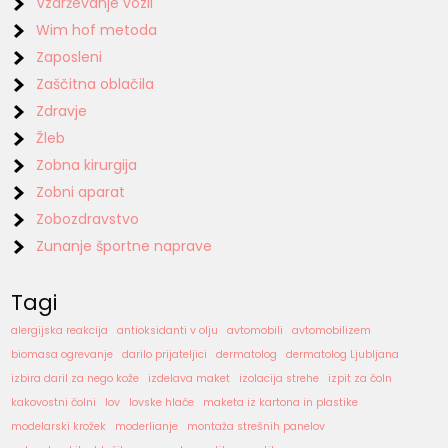
Vzdrževanje vozil
Wim hof metoda
Zaposleni
Zaščitna oblačila
Zdravje
Žleb
Zobna kirurgija
Zobni aparat
Zobozdravstvo
Zunanje športne naprave
Tagi
alergijska reakcija
antioksidanti v olju
avtomobili
avtomobilizem
biomasa ogrevanje
darilo prijateljici
dermatolog
dermatolog Ljubljana
izbira daril za nego kože
izdelava maket
izolacija strehe
izpit za čoln
kakovostni čolni
lov
lovske hlače
maketa iz kartona in plastike
modelarski krožek
moderlianje
montaža strešnih panelov