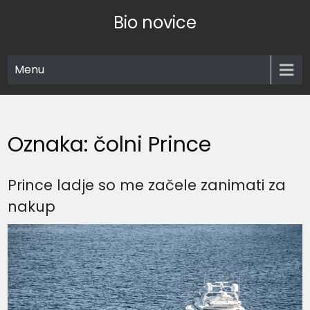
Skip
Bio novice
to
content
Menu
Oznaka:
čolni Prince
Prince ladje so me začele zanimati za
nakup