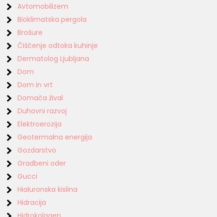
Avtomobilizem
Bioklimatska pergola
Brošure
Čiščenje odtoka kuhinje
Dermatolog Ljubljana
Dom
Dom in vrt
Domača žival
Duhovni razvoj
Elektroerozija
Geotermalna energija
Gozdarstvo
Gradbeni oder
Gucci
Hialuronska kislina
Hidracija
Hidrokolagen