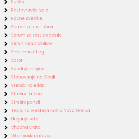
Putika
Restavracija Izola
Ročne svetilke
Serum za rast obrvi
Serum za rast trepalnic
Servis računalnikov
Sms marketing
Šotor
Spodnje majice
Stanovanje na Obali
Stenski koledarji
Strešne kritine
Strešni paneli
Tečaj za voditelja čolna Nova Gorica
Urejanje vrta
Vhodna vrata
Vitaminska infuzija