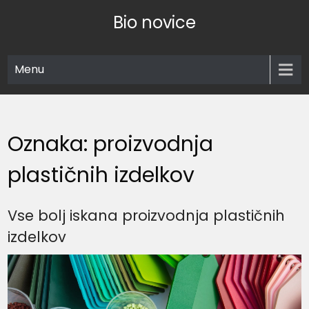
Skip
Bio novice
to
content
Menu
Oznaka:
proizvodnja
plastičnih izdelkov
Vse bolj iskana proizvodnja plastičnih
izdelkov