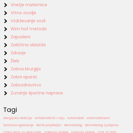
Vnetje maternice
Vrtno orodje
Vzdrževanje vozil
Wim hof metoda
Zaposleni
Zaščitna oblačila
Zdravje
Žleb
Zobna kirurgija
Zobni aparat
Zobozdravstvo
Zunanje športne naprave
Tagi
alergijska reakcija
antioksidanti v olju
avtomobili
avtomobilizem
biomasa ogrevanje
darilo prijateljici
dermatolog
dermatolog Ljubljana
izbira daril za nego kože
izdelava maket
izolacija strehe
izpit za čoln