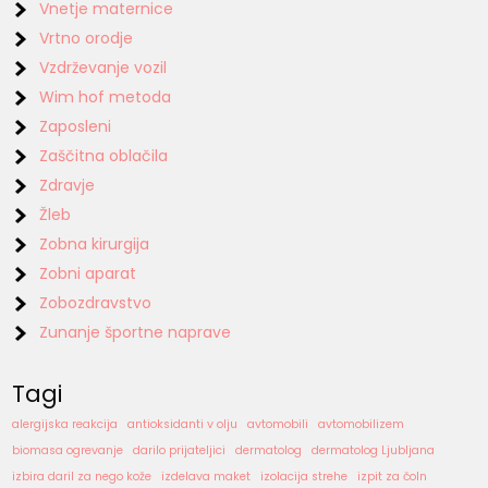
Vnetje maternice
Vrtno orodje
Vzdrževanje vozil
Wim hof metoda
Zaposleni
Zaščitna oblačila
Zdravje
Žleb
Zobna kirurgija
Zobni aparat
Zobozdravstvo
Zunanje športne naprave
Tagi
alergijska reakcija
antioksidanti v olju
avtomobili
avtomobilizem
biomasa ogrevanje
darilo prijateljici
dermatolog
dermatolog Ljubljana
izbira daril za nego kože
izdelava maket
izolacija strehe
izpit za čoln