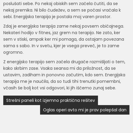
poslušati sebe. Po nekaj obiskih sem začela čutiti, da se
nekaj premika. Ni bilo čudežev, a sem se počasi vračala k
sebi. Energijska terapija je postala moj varen prostor.
Zdaj je energijska terapija zame nekaj povsem običajnega.
Nekateri hodijo v fitnes, jaz grem na terapijo. Ne zato, ker
sem v stiski, ampak ker mi pomaga, da ostajam povezana
sama s sabo. In v svetu, kjer je vsega preveč, je to zame
ogromno.
Z energijsko terapijo sem začela drugače razmišljati o tem,
kako skrbim zase. Vsaka seansa mi da priložnost, da se
ustavim, zadiham in ponovno začutim, kdo sem. Energijska
terapija me je naučila, da so tudi tihi trenutki pomembni,
včasih še bolj kot vsi odgovori, ki jih iščemo zunaj sebe.
Navigacija
Strešni paneli kot izjemno praktična rešitev
prispevka
Oglas operi avto mi je prav polepšal dan