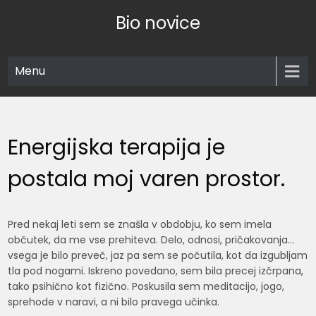
Skip
Bio novice
to
content
Menu
Energijska terapija je
postala moj varen prostor.
Pred nekaj leti sem se znašla v obdobju, ko sem imela
občutek, da me vse prehiteva. Delo, odnosi, pričakovanja…
vsega je bilo preveč, jaz pa sem se počutila, kot da izgubljam
tla pod nogami. Iskreno povedano, sem bila precej izčrpana,
tako psihično kot fizično. Poskusila sem meditacijo, jogo,
sprehode v naravi, a ni bilo pravega učinka.