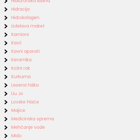
Hialuronska kislina
Hidracija
Hidrokolagen
Izdelava maket
Kamioni
Kavč
Kavni aparati
Keramika
Kožni rak
Kurkuma
Lesena hiška
Liu Jo
Lovske hlače
Majice
Medicinska oprema
Mehčanje vode
Mido