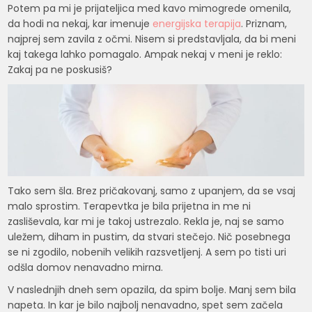
Potem pa mi je prijateljica med kavo mimogrede omenila,
da hodi na nekaj, kar imenuje
energijska terapija
. Priznam,
najprej sem zavila z očmi. Nisem si predstavljala, da bi meni
kaj takega lahko pomagalo. Ampak nekaj v meni je reklo:
Zakaj pa ne poskusiš?
Tako sem šla. Brez pričakovanj, samo z upanjem, da se vsaj
malo sprostim. Terapevtka je bila prijetna in me ni
zasliševala, kar mi je takoj ustrezalo. Rekla je, naj se samo
uležem, diham in pustim, da stvari stečejo. Nič posebnega
se ni zgodilo, nobenih velikih razsvetljenj. A sem po tisti uri
odšla domov nenavadno mirna.
V naslednjih dneh sem opazila, da spim bolje. Manj sem bila
napeta. In kar je bilo najbolj nenavadno, spet sem začela