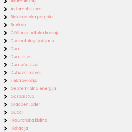
Akumulatorji
Avtomobilizem
Bioklimatska pergola
Brošure
Čiščenje odtoka kuhinje
Dermatolog Ljubljana
Dom
Dom in vrt
Domača žival
Duhovni razvoj
Elektroerozija
Geotermalna energija
Gozdarstvo
Gradbeni oder
Gucci
Hialuronska kislina
Hidracija