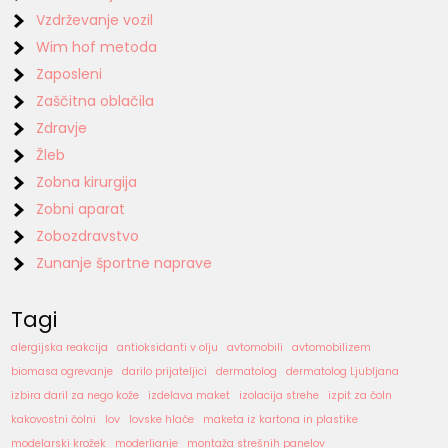
Vzdrževanje vozil
Wim hof metoda
Zaposleni
Zaščitna oblačila
Zdravje
Žleb
Zobna kirurgija
Zobni aparat
Zobozdravstvo
Zunanje športne naprave
Tagi
alergijska reakcija
antioksidanti v olju
avtomobili
avtomobilizem
biomasa ogrevanje
darilo prijateljici
dermatolog
dermatolog Ljubljana
izbira daril za nego kože
izdelava maket
izolacija strehe
izpit za čoln
kakovostni čolni
lov
lovske hlače
maketa iz kartona in plastike
modelarski krožek
moderlianje
montaža strešnih panelov