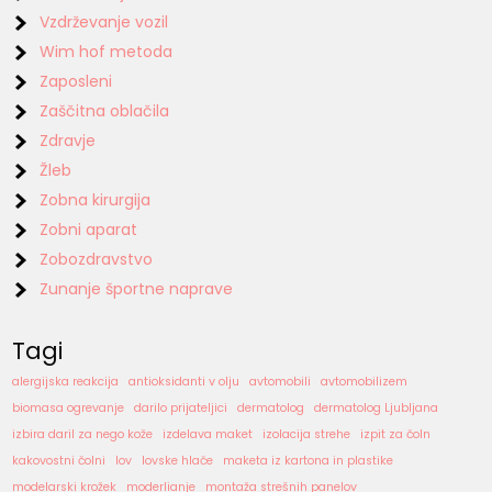
Vzdrževanje vozil
Wim hof metoda
Zaposleni
Zaščitna oblačila
Zdravje
Žleb
Zobna kirurgija
Zobni aparat
Zobozdravstvo
Zunanje športne naprave
Tagi
alergijska reakcija
antioksidanti v olju
avtomobili
avtomobilizem
biomasa ogrevanje
darilo prijateljici
dermatolog
dermatolog Ljubljana
izbira daril za nego kože
izdelava maket
izolacija strehe
izpit za čoln
kakovostni čolni
lov
lovske hlače
maketa iz kartona in plastike
modelarski krožek
moderlianje
montaža strešnih panelov