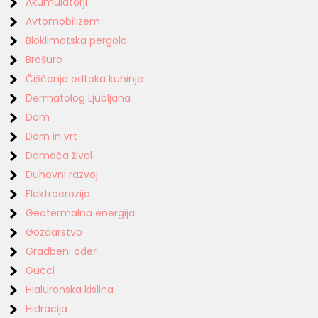
Akumulatorji
Avtomobilizem
Bioklimatska pergola
Brošure
Čiščenje odtoka kuhinje
Dermatolog Ljubljana
Dom
Dom in vrt
Domača žival
Duhovni razvoj
Elektroerozija
Geotermalna energija
Gozdarstvo
Gradbeni oder
Gucci
Hialuronska kislina
Hidracija