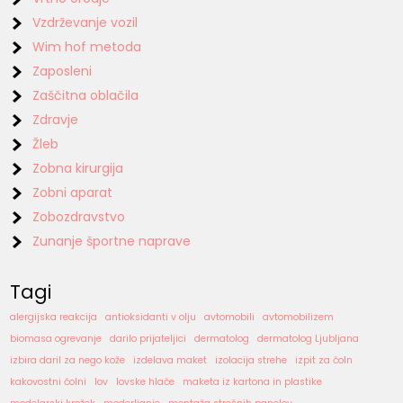
Vzdrževanje vozil
Wim hof metoda
Zaposleni
Zaščitna oblačila
Zdravje
Žleb
Zobna kirurgija
Zobni aparat
Zobozdravstvo
Zunanje športne naprave
Tagi
alergijska reakcija
antioksidanti v olju
avtomobili
avtomobilizem
biomasa ogrevanje
darilo prijateljici
dermatolog
dermatolog Ljubljana
izbira daril za nego kože
izdelava maket
izolacija strehe
izpit za čoln
kakovostni čolni
lov
lovske hlače
maketa iz kartona in plastike