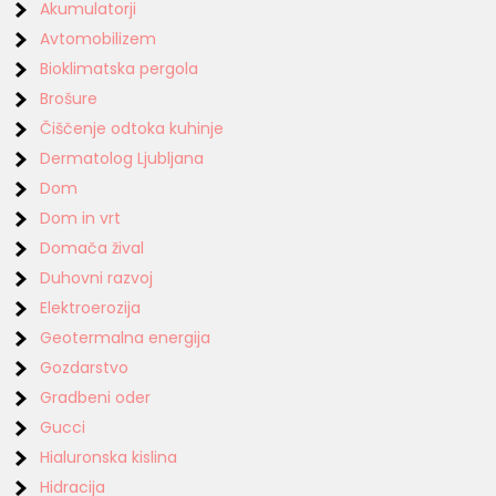
Akumulatorji
Avtomobilizem
Bioklimatska pergola
Brošure
Čiščenje odtoka kuhinje
Dermatolog Ljubljana
Dom
Dom in vrt
Domača žival
Duhovni razvoj
Elektroerozija
Geotermalna energija
Gozdarstvo
Gradbeni oder
Gucci
Hialuronska kislina
Hidracija