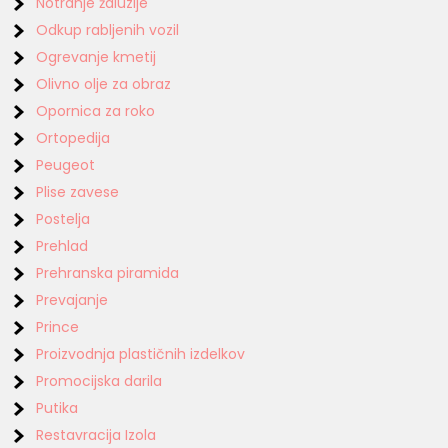
Notranje žaluzije
Odkup rabljenih vozil
Ogrevanje kmetij
Olivno olje za obraz
Opornica za roko
Ortopedija
Peugeot
Plise zavese
Postelja
Prehlad
Prehranska piramida
Prevajanje
Prince
Proizvodnja plastičnih izdelkov
Promocijska darila
Putika
Restavracija Izola