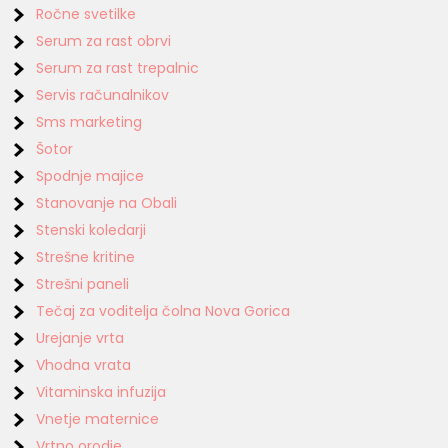
Ročne svetilke
Serum za rast obrvi
Serum za rast trepalnic
Servis računalnikov
Sms marketing
Šotor
Spodnje majice
Stanovanje na Obali
Stenski koledarji
Strešne kritine
Strešni paneli
Tečaj za voditelja čolna Nova Gorica
Urejanje vrta
Vhodna vrata
Vitaminska infuzija
Vnetje maternice
Vrtno orodje