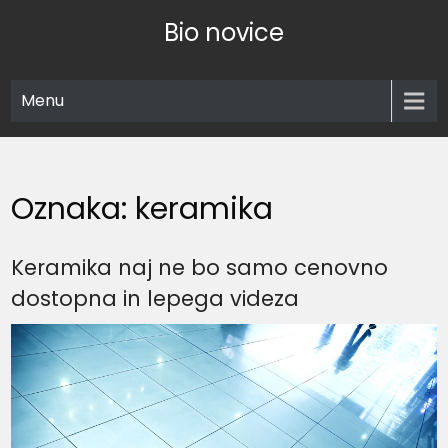
Skip
Bio novice
to
content
Menu
Oznaka:
keramika
Keramika naj ne bo samo cenovno
dostopna in lepega videza