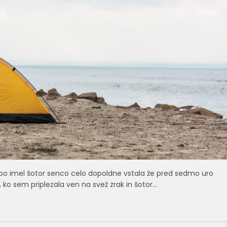
bo imel šotor senco celo dopoldne vstala že pred sedmo uro
ih, ko sem priplezala ven na svež zrak in šotor…