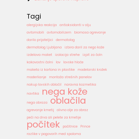
Tagi
alergijska reakcija
antioksidanti v olju
avtomobili
avtomobilizem
biomasa ogrevanje
darilo prijateljici
dermatolog
dermatolog Ljubljana
izbira daril za nego kože
izdelava maket
izolacija strehe
izpit za čoln
kakovostni čolni
lov
lovske hlače
maketa iz kartona in plastike
modelarski krožek
moderlianje
montaža strešnih panelov
nakup lovskih oblačil
naravna kozmetika
nega kože
navtika
oblačila
nega obraza
ogrevanje kmetij
olivno olje za obraz
peči na drva ali pelete za kmetije
počitek
počitnice
Prince
razlike v pogovorih med spoloma