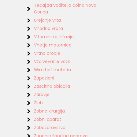
Tečaj za voditelja čolna Nova
Gorica
Urejanje vrta
Vhodna vrata
Vitaminska infuzija
Vnetje maternice
Vrtno orodje
Vzdrževanje vozil
Wim hof metoda
Zaposleni
Zaščitna oblačila
Zdravje
Žleb
Zobna kirurgija
Zobni aparat
Zobozdravstvo
Zunanje športne naprave