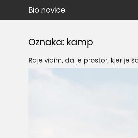
Skip
Bio novice
to
content
Oznaka:
kamp
Raje vidim, da je prostor, kjer je š