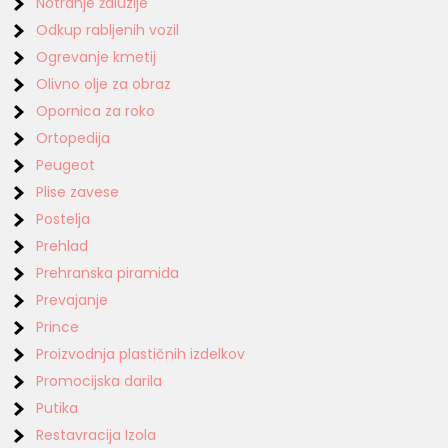
Notranje žaluzije
Odkup rabljenih vozil
Ogrevanje kmetij
Olivno olje za obraz
Opornica za roko
Ortopedija
Peugeot
Plise zavese
Postelja
Prehlad
Prehranska piramida
Prevajanje
Prince
Proizvodnja plastičnih izdelkov
Promocijska darila
Putika
Restavracija Izola