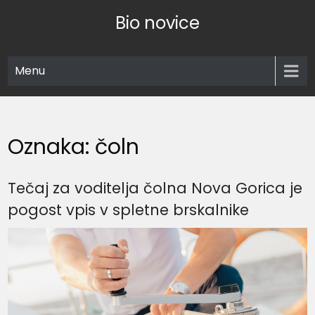
Skip
Bio novice
to
content
Menu
Oznaka:
čoln
Tečaj za voditelja čolna Nova Gorica je
pogost vpis v spletne brskalnike