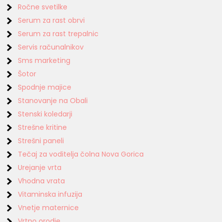
Ročne svetilke
Serum za rast obrvi
Serum za rast trepalnic
Servis računalnikov
Sms marketing
Šotor
Spodnje majice
Stanovanje na Obali
Stenski koledarji
Strešne kritine
Strešni paneli
Tečaj za voditelja čolna Nova Gorica
Urejanje vrta
Vhodna vrata
Vitaminska infuzija
Vnetje maternice
Vrtno orodje