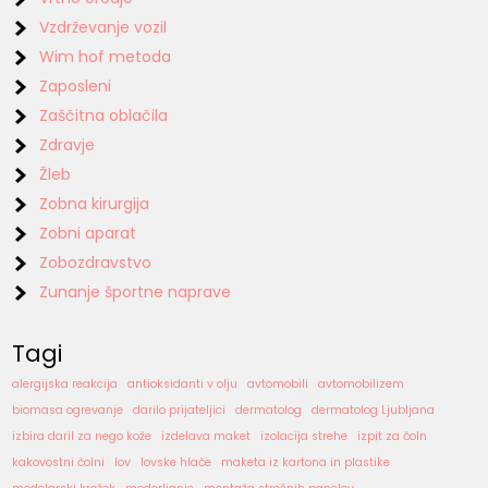
Vzdrževanje vozil
Wim hof metoda
Zaposleni
Zaščitna oblačila
Zdravje
Žleb
Zobna kirurgija
Zobni aparat
Zobozdravstvo
Zunanje športne naprave
Tagi
alergijska reakcija
antioksidanti v olju
avtomobili
avtomobilizem
biomasa ogrevanje
darilo prijateljici
dermatolog
dermatolog Ljubljana
izbira daril za nego kože
izdelava maket
izolacija strehe
izpit za čoln
kakovostni čolni
lov
lovske hlače
maketa iz kartona in plastike