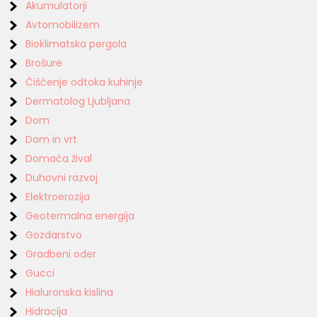
Akumulatorji
Avtomobilizem
Bioklimatska pergola
Brošure
Čiščenje odtoka kuhinje
Dermatolog Ljubljana
Dom
Dom in vrt
Domača žival
Duhovni razvoj
Elektroerozija
Geotermalna energija
Gozdarstvo
Gradbeni oder
Gucci
Hialuronska kislina
Hidracija